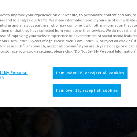
ies to improve your experience on our website, to personalize content and ads, to 
res and to analyze our traffic. We share information about your use of our website 
rtising and analytics partners, who may combine it with other information that yo
 them or that they have collected from your use of their services. We do not set and
pose of improving your website experience or advertisement or social media feature
r our users under 16 years of age. Please click “I am under 16, or reject all cookies” 
6. Please click “I am over 16, accept all cookies” if you are 16 years of age or older, 
 customize your cookie settings, please click “Do Not Sell My Personal Information”
ll My Personal
I am under 16, or reject all cookies
on
I am over 16, accept all cookies