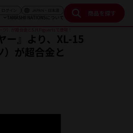
く）
（モーダルを開く）
（モーダルを開く）
ログイン
JAPAN・日本語
商品を探す
ト
TAMASHII NATIONSについて
が超合金とS.H.Figuartsで登場！
』より、XL-15
ーツ）が超合金と