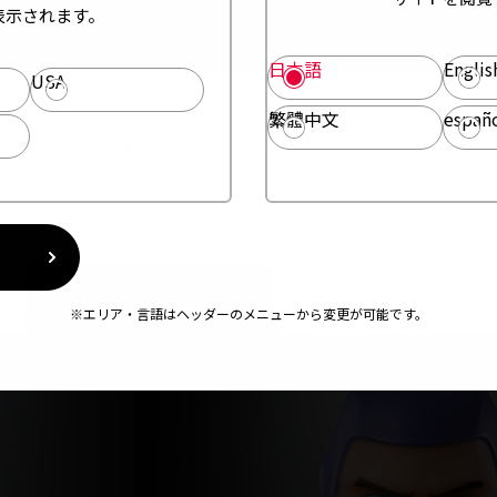
表示されます。
日本語
Englis
USA
繁體中文
españ
ヤー」が登場。付属のジョイントパーツと「魂STAGE ACT H
能。
※エリア・言語はヘッダーのメニューから変更が可能です。