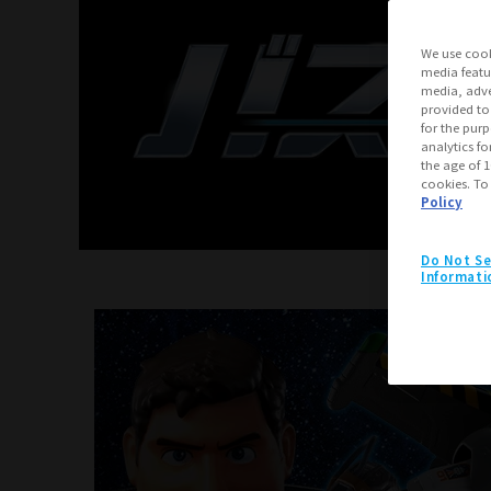
We use cook
media featu
media, adve
provided to
for the pur
analytics fo
the age of 1
cookies. To
Policy
Do Not Se
Informati