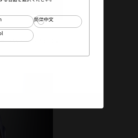
h
简体中文
ol
UMANOID(別売り)」を組