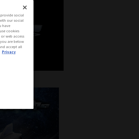
provide social
with our social
u have
 use cookies
s or web access
if you are below
and accept all
.
Privacy